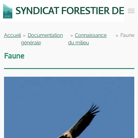
Passer
SYNDICAT FORESTIER DE 
au
contenu
principal
Accueil
»
Documentation
»
Connaissance
»
Faune
générale
du milieu
Faune