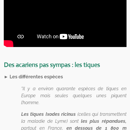
Des acariens pas sympas : les tiques
► Les différentes espèces
"Il y a environ quarante espèces de tiques en
Europe mais seules quelques unes piquent
l’homme.
Les tiques Ixodes ricinus
(celles qui transmettent
la maladie de Lyme) sont
les plus répandues,
partout en France,
en dessous de 1 800 m