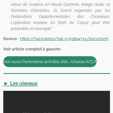
retour de l'espèce en Haute Garonne, Ariège, Aude, et
Pyrénées Orientales. Ils furent organisés par les
Fédérations Départementales des Chasseurs.
L'opération réalisée en forêt du Capcir peut être
présentée en exemple."
Source :
https://hal.science/hal-03528247v1/document
Voir article complet à gauche
Voir aussi Partenaires activités sfdc /chasse ACCA
► Les oiseaux