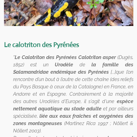
Le calotriton des Pyrénées
"
Le Calotriton des Pyrénées Calotriton asper
(Dugès,
1852) est un
Urodèle
de
la famille des
Salamandridae
endémique des Pyrénées
[...]que l’on
rencontre d’un bout à l’autre de cette chaîne (des reliefs
du Pays Basque à ceux de la Catalogne) en France, en
Andorre et en Espagne. Contrairement à la majorité
des autres Urodèles d'Europe, il s'agit d'une
espèce
nettement aquatique au stade adulte
et par ailleurs
spécialisée,
liée aux eaux fraîches et oxygénées des
zones montagneuses
(Martinez Rica 1997 ; Nöllert &
Nöllert 2003).