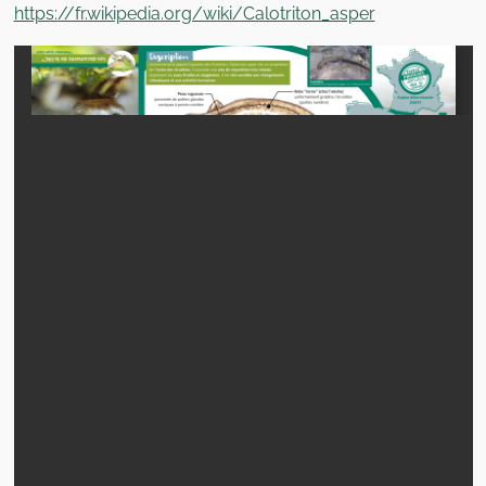
https://fr.wikipedia.org/wiki/Calotriton_asper