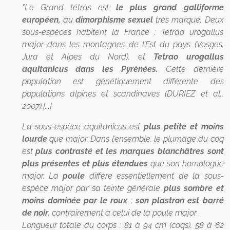
"Le Grand tétras est
le plus grand galliforme
européen,
au
dimorphisme sexuel
très marqué. Deux
sous-espèces habitent la France : Tetrao urogallus
major dans les montagnes de l’Est du pays (Vosges,
Jura et Alpes du Nord), et
Tetrao urogallus
aquitanicus dans les Pyrénées.
Cette dernière
population est génétiquement différente des
populations alpines et scandinaves (DURIEZ et al.,
2007).[...]
La sous-espèce aquitanicus est
plus petite et moins
lourde
que major. Dans l’ensemble, le plumage du coq
est
plus contrasté et les marques blanchâtres sont
plus présentes et plus étendues
que son homologue
major. La
poule
diffère essentiellement de la sous-
espèce major par sa teinte générale
plus sombre et
moins dominée par le roux
;
son plastron est barré
de noir,
contrairement à celui de la poule major .
Longueur totale du corps : 81 à 94 cm (coqs), 58 à 62