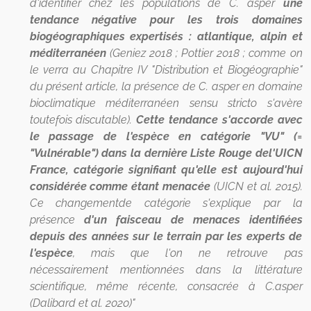
d'identifier chez les populations de C. asper
une
tendance négative pour les trois domaines
biogéographiques expertisés : atlantique, alpin et
méditerranéen
(Geniez 2018 ; Pottier 2018 ; comme on
le verra au Chapitre IV "Distribution et Biogéographie"
du présent article, la présence de C. asper en domaine
bioclimatique méditerranéen sensu stricto s'avère
toutefois discutable).
Cette tendance s'accorde avec
le passage de l'espèce en catégorie "VU" (=
"Vulnérable") dans la dernière Liste Rouge del'UICN
France, catégorie signifiant qu'elle est aujourd'hui
considérée comme étant menacée
(UICN et al. 2015).
Ce changementde catégorie s'explique par la
présence
d'un faisceau de menaces identifiées
depuis des années sur le terrain par les experts de
l'espèce
, mais que l'on ne retrouve pas
nécessairement mentionnées dans la littérature
scientifique, même récente, consacrée à C.asper
(Dalibard et al. 2020)"