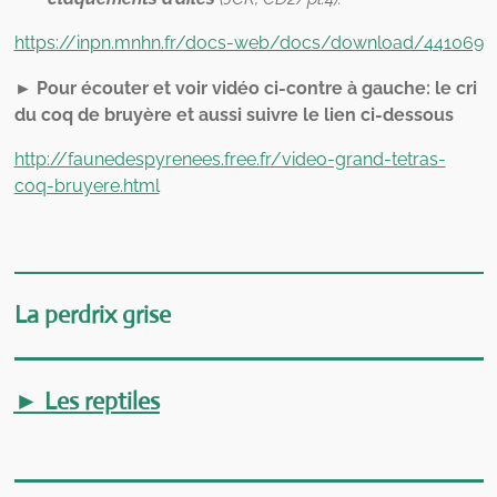
https://inpn.mnhn.fr/docs-web/docs/download/441069
► Pour écouter et voir vidéo ci-contre à gauche: le cri
du coq de bruyère et aussi suivre le lien ci-dessous
http://faunedespyrenees.free.fr/video-grand-tetras-
coq-bruyere.html
La perdrix grise
► Les reptiles