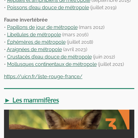
•
Reptiles et amphibiens de métropole
(septembre 2015)
•
Poissons d’eau douce de métropole
(juillet 2019)
Faune invertébrée
•
Papillons de jour de métropole
(mars 2012)
•
Libellules de métropole
(mars 2016)
•
É
phémères de métropole
(juillet 2018)
•
Araignées de métropole
(avril 2023)
•
Crustacés d’eau douce de métropole
(juin 2012)
•
Mollusques continentaux de métropole
(juillet 2021)
https://uicn.fr/liste-rouge-france/
► Les mammifères