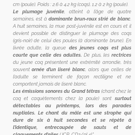
cm (poule). Poids : 2.6 à 4.2 kg (coqs), 1.2 à 2 kg (poule).
Le plumage juvénile
, atteint à l’âge de quatre
semaines, est à
dominante brun-roux strié de blanc
.
A huit semaines, la mue post-juvénile est en cours et il
devient possible de distinguer le plumage des coqs
(gris-noir) de celui des poules (à dominante brune). En
livrée adulte, la queue
des jeunes coqs est plus
courte que celle des adultes.
De plus, les
rectrices
du jeune coq présentent une extrémité arrondie, très
souvent
ornée d’un liseré blanc
, alors que celles de
l’adulte se terminent de façon rectiligne et ne
comportent jamais de liseré blanc.
Les émissions sonores du Grand tétras
(chant chez le
coq et caquètements chez la poule) sont
surtout
détectables au printemps, lors des parades
nuptiales.
Le chant du mâle est une strophe qui
dure de six à huit secondes et se répète à
l’identique, entrecoupée de sauts et de
claquements d’ailes
(JCR, CD2/pl.4)."