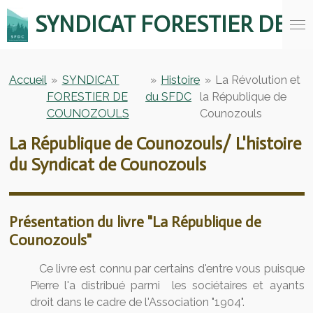
Passer
SYNDICAT FORESTIER DE
au
contenu
principal
Accueil
»
SYNDICAT
»
Histoire
»
La Révolution et
FORESTIER DE
du SFDC
la République de
COUNOZOULS
Counozouls
La République de Counozouls/ L'histoire
du Syndicat de Counozouls
Présentation du livre "La République de
Counozouls"
Ce livre est connu par certains d'entre vous puisque
Pierre l'a distribué parmi les sociétaires et ayants
droit dans le cadre de l'Association "1904".